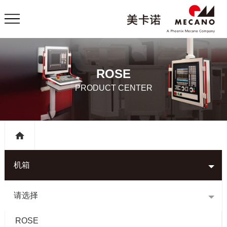
ROSE
PRODUCT CENTER
机箱
请选择
ROSE