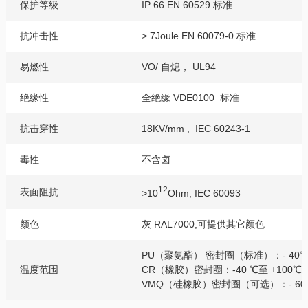
保护等级
IP 66 EN 60529 标准
抗冲击性
> 7Joule EN 60079-0 标准
易燃性
VO/ 自熄， UL94
绝缘性
全绝缘 VDE0100 标准
抗击穿性
18KV/mm , IEC 60243-1
毒性
不含卤
12
表面阻抗
>10
Ohm, IEC 60093
颜色
灰 RAL7000,可提供其它颜色
PU（聚氨酯） 密封圈（标准）：- 40℃ 
温度范围
CR（橡胶）密封圈：-40 ℃至 +100℃
VMQ（硅橡胶）密封圈（可选）：- 60℃